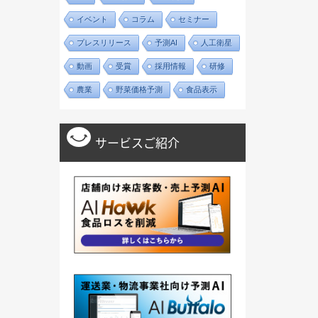
イベント
コラム
セミナー
プレスリリース
予測AI
人工衛星
動画
受賞
採用情報
研修
農業
野菜価格予測
食品表示
サービスご紹介