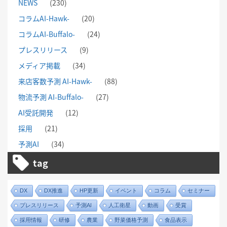
NEWS
(230)
コラムAI-Hawk-
(20)
コラムAI-Buffalo-
(24)
プレスリリース
(9)
メディア掲載
(34)
来店客数予測 AI-Hawk-
(88)
物流予測 AI-Buffalo-
(27)
AI受託開発
(12)
採用
(21)
予測AI
(34)
tag
DX
DX推進
HP更新
イベント
コラム
セミナー
プレスリリース
予測AI
人工衛星
動画
受賞
採用情報
研修
農業
野菜価格予測
食品表示