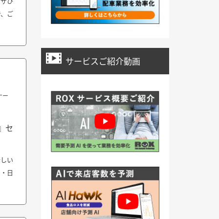
ラザひ
で、ご
サービスご紹介動画
ナー
』セ
新しい
 ・日