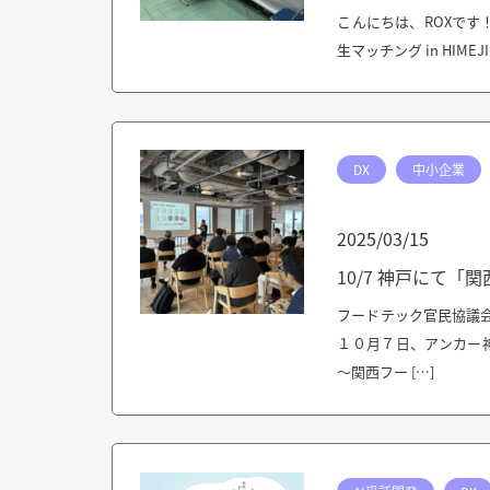
こんにちは、ROXで
生マッチング in HIME
DX
中小企業
2025/03/15
10/7 神戸にて
フードテック官民協議
１０月７日、アンカー
～関西フー […]