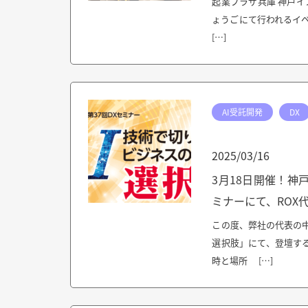
起業プラザ兵庫 神戸イノ
ょうごにて行われるイベ
[…]
AI受託開発
DX
2025/03/16
3月18日開催！神
ミナーにて、ROX
この度、弊社の代表の
選択肢」にて、登壇する
時と場所 […]