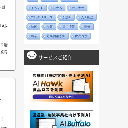
予測
イベント
コラム
セミナー
プレスリリース
予測AI
人工衛星
I-
動画
受賞
採用情報
研修
農業
野菜価格予測
食品表示
たり磨
通業界
サービスご紹介
ナー
す！