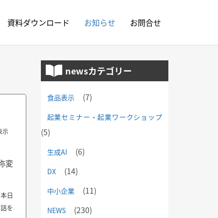
資料ダウンロード
お知らせ
お問合せ
newsカテゴリー
(7)
食品表示
起業セミナー・起業ワークショップ
(5)
表示
(6)
生成AI
称変
(14)
DX
(11)
中小企業
 本日
お話を
(230)
NEWS