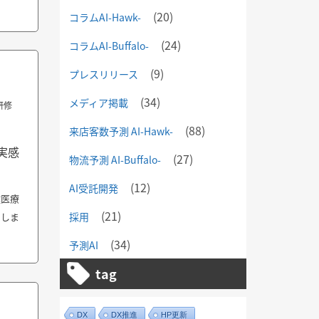
(20)
コラムAI-Hawk-
(24)
コラムAI-Buffalo-
(9)
プレスリリース
(34)
メディア掲載
研修
(88)
来店客数予測 AI-Hawk-
実感
(27)
物流予測 AI-Buffalo-
(12)
AI受託開発
健医療
(21)
採用
たしま
(34)
予測AI
tag
DX
DX推進
HP更新