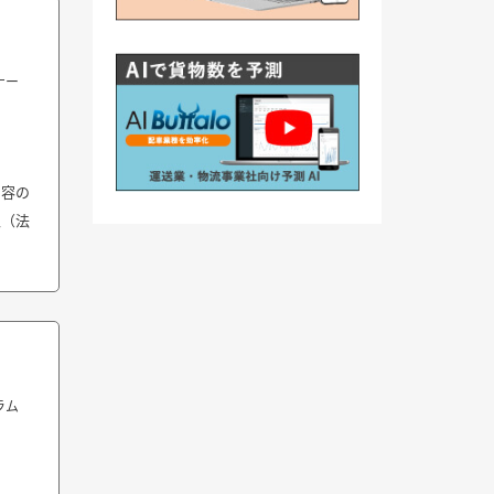
ナー
内容の
人（法
ラム