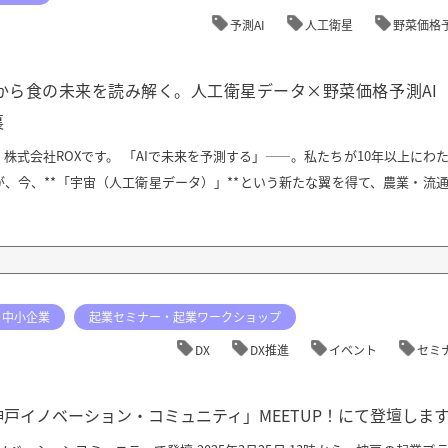
予測AI
人工衛星
野菜価格
ら食の未来を読み解く。人工衛星データ×野菜価格予測AI「A
裏
株式会社ROXです。 「AIで未来を予測する」——。私たちが10年以上にわ
、今、**「宇宙（人工衛星データ）」**という新たな翼を得て、農業・流
中小企業
起業セミナー・起業ワークショップ
DX
DX推進
イベント
セミ
戸イノベーション・コミュニティ」MEETUP！にて登壇しま