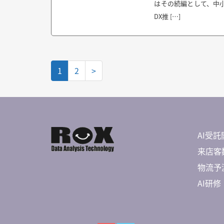
はその続編として、中
DX推 […]
1
2
>
AI受託
来店客数
物流予測 
AI研修