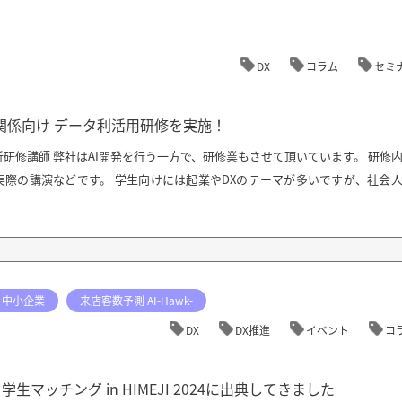
DX
コラム
セミ
関係向け データ利活用研修を実施！
研修講師 弊社はAI開発を行う一方で、研修業もさせて頂いています。 研修
実際の講演などです。 学生向けには起業やDXのテーマが多いですが、社会
中小企業
来店客数予測 AI-Hawk-
DX
DX推進
イベント
コ
・学生マッチング in HIMEJI 2024に出典してきました