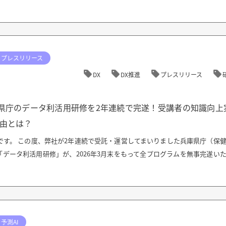
プレスリリース
DX
DX推進
プレスリリース
庫県庁のデータ利活用研修を2年連続で完遂！受講者の知識向上
理由とは？
当です。 この度、弊社が2年連続で受託・運営してまいりました兵庫県庁（保
データ利活用研修」が、2026年3月末をもって全プログラムを無事完遂い
予測AI