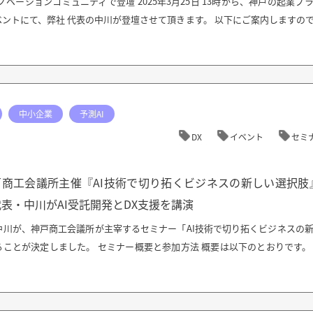
ベーションコミュニティで登壇 2025年3月25日 13時から、神戸の起業プ
ントにて、弊社 代表の中川が登壇させて頂きます。 以下にご案内しますの
中小企業
予測AI
DX
イベント
セミ
戸商工会議所主催『AI技術で切り拓くビジネスの新しい選択肢
代表・中川がAI受託開発とDX支援を講演
中川が、神戸商工会議所が主宰するセミナー「AI技術で切り拓くビジネスの
ことが決定しました。 セミナー概要と参加方法 概要は以下のとおりです。