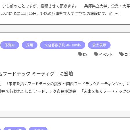
す！ 少し前のことですが、投稿させて頂きます。 兵庫県立大学、企業・大
JI 2024に出展 11月15日、姫路の兵庫県立大学 工学部の施設にて、企 […]
予測AI
採用
来店客数予測 AI-Hawk-
食品表示
DX
イベント
コ
「関西フードテック ミーティグ」に登壇
会 「未来を拓くフードテックの挑戦 ～関西フードテックミーティング～」
神戸で行われました フードテック官民協議会 「未来を拓くフードテック