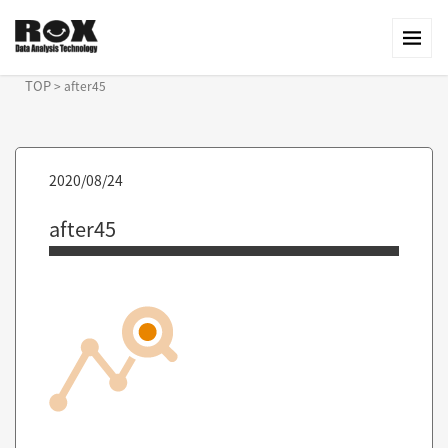
TOP
>
after45
2020/08/24
after45