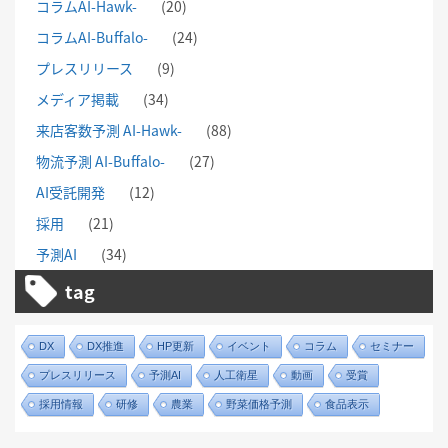
コラムAI-Hawk-
(20)
コラムAI-Buffalo-
(24)
プレスリリース
(9)
メディア掲載
(34)
来店客数予測 AI-Hawk-
(88)
物流予測 AI-Buffalo-
(27)
AI受託開発
(12)
採用
(21)
予測AI
(34)
tag
DX
DX推進
HP更新
イベント
コラム
セミナー
プレスリリース
予測AI
人工衛星
動画
受賞
採用情報
研修
農業
野菜価格予測
食品表示