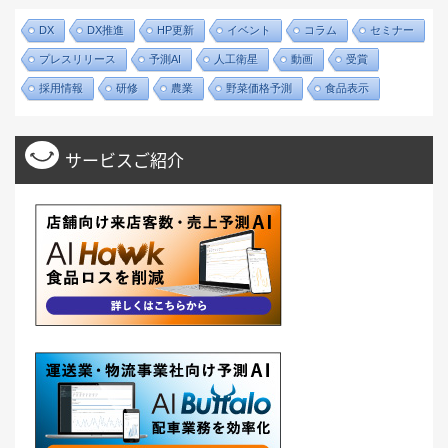
DX
DX推進
HP更新
イベント
コラム
セミナー
プレスリリース
予測AI
人工衛星
動画
受賞
採用情報
研修
農業
野菜価格予測
食品表示
サービスご紹介