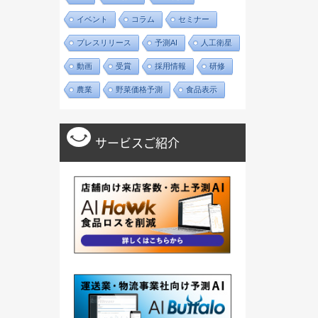
イベント
コラム
セミナー
プレスリリース
予測AI
人工衛星
動画
受賞
採用情報
研修
農業
野菜価格予測
食品表示
サービスご紹介