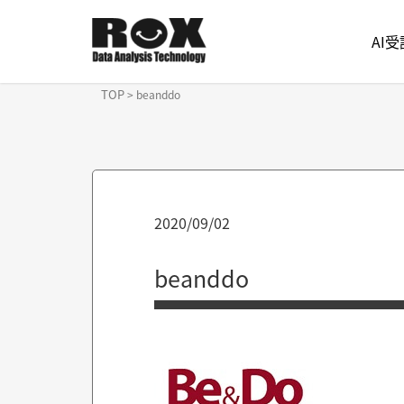
AI
TOP
>
beanddo
2020/09/02
beanddo