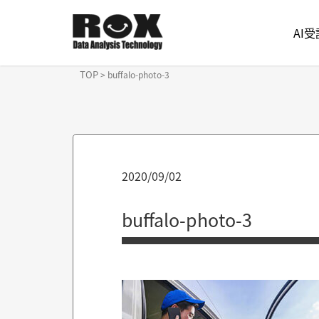
AI
TOP
>
buffalo-photo-3
2020/09/02
buffalo-photo-3