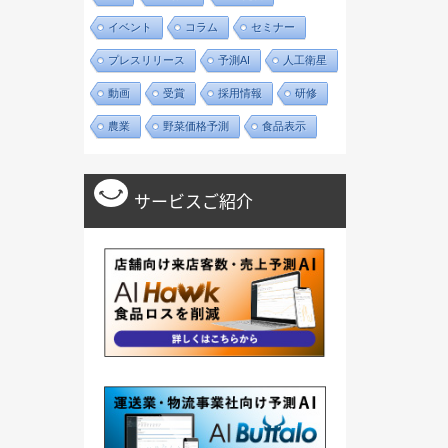
イベント
コラム
セミナー
プレスリリース
予測AI
人工衛星
動画
受賞
採用情報
研修
農業
野菜価格予測
食品表示
サービスご紹介