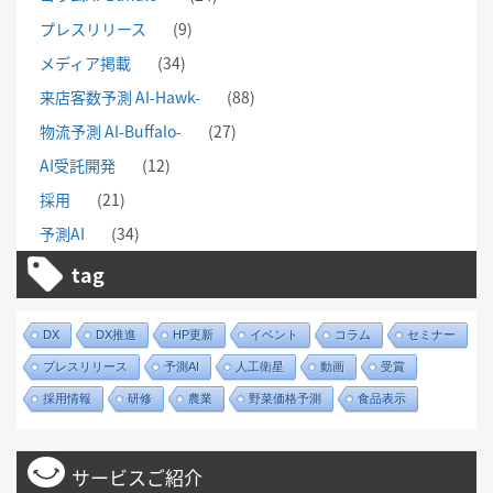
プレスリリース
(9)
メディア掲載
(34)
来店客数予測 AI-Hawk-
(88)
物流予測 AI-Buffalo-
(27)
AI受託開発
(12)
採用
(21)
予測AI
(34)
tag
DX
DX推進
HP更新
イベント
コラム
セミナー
プレスリリース
予測AI
人工衛星
動画
受賞
採用情報
研修
農業
野菜価格予測
食品表示
サービスご紹介