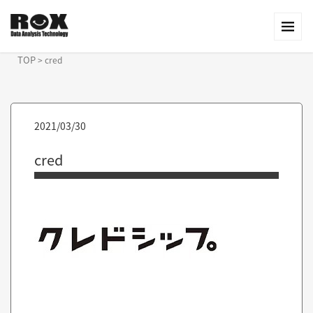
TOP
>
cred
2021/03/30
cred