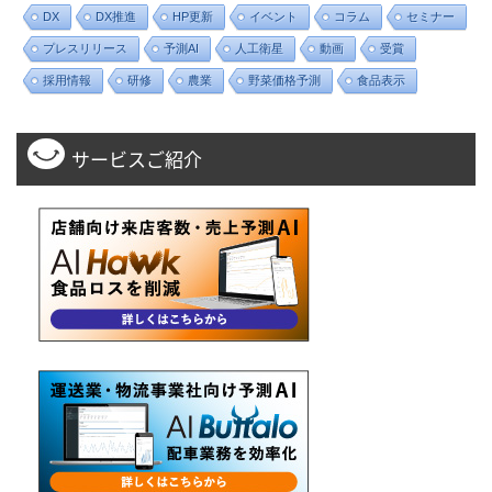
DX
DX推進
HP更新
イベント
コラム
セミナー
プレスリリース
予測AI
人工衛星
動画
受賞
採用情報
研修
農業
野菜価格予測
食品表示
サービスご紹介