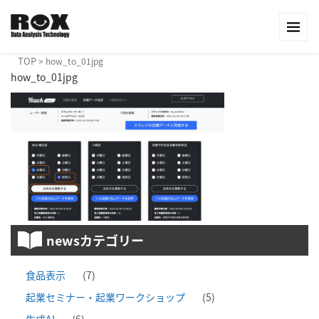
TOP
>
how_to_01jpg
how_to_01jpg
newsカテゴリー
食品表示
(7)
起業セミナー・起業ワークショップ
(5)
生成AI
(6)