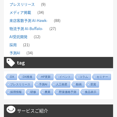
プレスリリース
(9)
メディア掲載
(34)
来店客数予測 AI-Hawk-
(88)
物流予測 AI-Buffalo-
(27)
AI受託開発
(12)
採用
(21)
予測AI
(34)
tag
DX
DX推進
HP更新
イベント
コラム
セミナー
プレスリリース
予測AI
人工衛星
動画
受賞
採用情報
研修
農業
野菜価格予測
食品表示
サービスご紹介