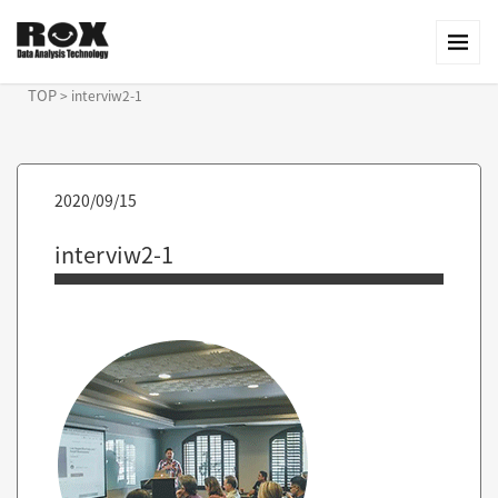
TOP
>
interviw2-1
2020/09/15
interviw2-1