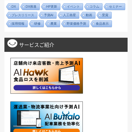
DX
DX推進
HP更新
イベント
コラム
セミナー
プレスリリース
予測AI
人工衛星
動画
受賞
採用情報
研修
農業
野菜価格予測
食品表示
サービスご紹介