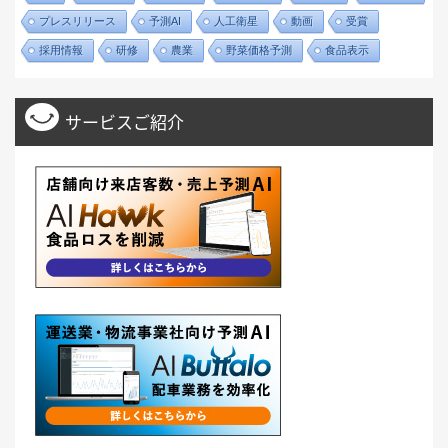
プレスリリース
予測AI
人工衛星
動画
受賞
採用情報
研修
農業
野菜価格予測
食品表示
サービスご紹介