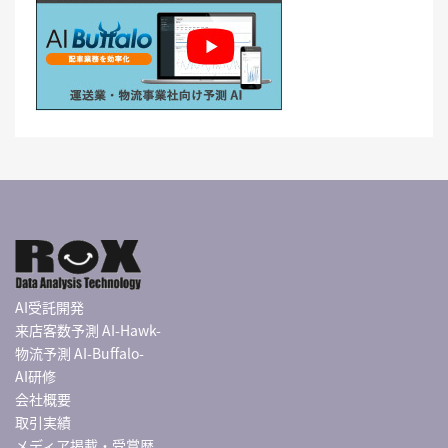
AI受託開発
来店客数予測 AI-Hawk-
物流予測 AI-Buffalo-
AI研修
会社概要
取引実績
メディア掲載・受賞歴