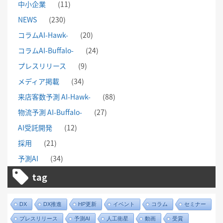
中小企業
(11)
NEWS
(230)
コラムAI-Hawk-
(20)
コラムAI-Buffalo-
(24)
プレスリリース
(9)
メディア掲載
(34)
来店客数予測 AI-Hawk-
(88)
物流予測 AI-Buffalo-
(27)
AI受託開発
(12)
採用
(21)
予測AI
(34)
tag
DX
DX推進
HP更新
イベント
コラム
セミナー
プレスリリース
予測AI
人工衛星
動画
受賞