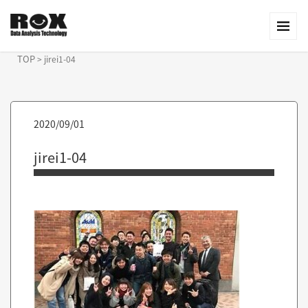
TOP
>
jirei1-04
2020/09/01
jirei1-04