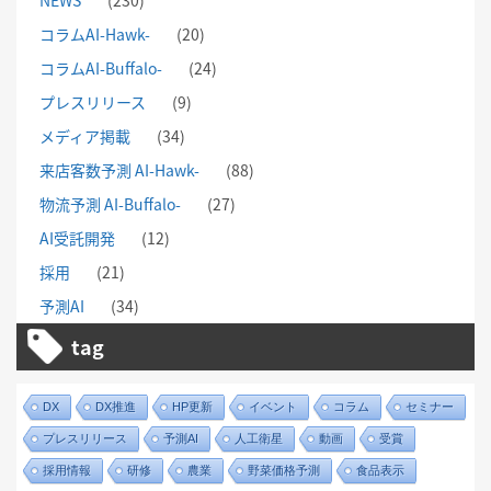
NEWS
(230)
コラムAI-Hawk-
(20)
コラムAI-Buffalo-
(24)
プレスリリース
(9)
メディア掲載
(34)
来店客数予測 AI-Hawk-
(88)
物流予測 AI-Buffalo-
(27)
AI受託開発
(12)
採用
(21)
予測AI
(34)
tag
DX
DX推進
HP更新
イベント
コラム
セミナー
プレスリリース
予測AI
人工衛星
動画
受賞
採用情報
研修
農業
野菜価格予測
食品表示