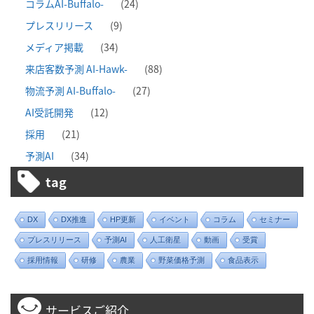
コラムAI-Buffalo-
(24)
プレスリリース
(9)
メディア掲載
(34)
来店客数予測 AI-Hawk-
(88)
物流予測 AI-Buffalo-
(27)
AI受託開発
(12)
採用
(21)
予測AI
(34)
tag
DX
DX推進
HP更新
イベント
コラム
セミナー
プレスリリース
予測AI
人工衛星
動画
受賞
採用情報
研修
農業
野菜価格予測
食品表示
サービスご紹介