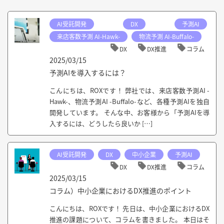
AI受託開発
DX
予測AI
来店客数予測 AI-Hawk-
物流予測 AI-Buffalo-
DX
DX推進
コラム
2025/03/15
予測AIを導入するには？
こんにちは、ROXです！ 弊社では、来店客数予測AI -
Hawk-、物流予測AI -Buffalo-など、各種予測AIを独自
開発しています。 そんな中、お客様から「予測AIを導
入するには、どうしたら良いか […]
AI受託開発
DX
中小企業
予測AI
DX
DX推進
コラム
2025/03/15
コラム）中小企業におけるDX推進のポイント
こんにちは、ROXです！ 先日は、中小企業におけるDX
推進の課題について、コラムを書きました。 本日はそ