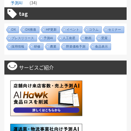
予測AI
(34)
tag
DX
DX推進
HP更新
イベント
コラム
セミナー
プレスリリース
予測AI
人工衛星
動画
受賞
採用情報
研修
農業
野菜価格予測
食品表示
サービスご紹介