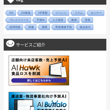
DX
DX推進
HP更新
イベント
コラム
セミナー
プレスリリース
予測AI
人工衛星
動画
受賞
採用情報
研修
農業
野菜価格予測
食品表示
サービスご紹介