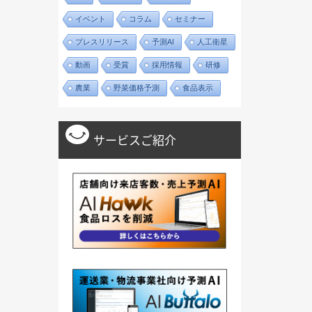
イベント
コラム
セミナー
プレスリリース
予測AI
人工衛星
動画
受賞
採用情報
研修
農業
野菜価格予測
食品表示
サービスご紹介