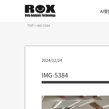
AI
TOP
>
IMG-5384
2024/12/24
IMG-5384