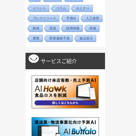
イベント
コラム
セミナー
プレスリリース
予測AI
人工衛星
動画
受賞
採用情報
研修
農業
野菜価格予測
食品表示
サービスご紹介