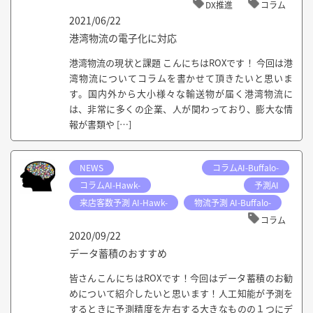
DX推進
コラム
2021/06/22
港湾物流の電子化に対応
港湾物流の現状と課題 こんにちはROXです！ 今回は港
湾物流についてコラムを書かせて頂きたいと思いま
す。国内外から大小様々な輸送物が届く港湾物流に
は、非常に多くの企業、人が関わっており、膨大な情
報が書類や […]
NEWS
コラムAI-Buffalo-
コラムAI-Hawk-
予測AI
来店客数予測 AI-Hawk-
物流予測 AI-Buffalo-
コラム
2020/09/22
データ蓄積のおすすめ
皆さんこんにちはROXです！今回はデータ蓄積のお勧
めについて紹介したいと思います！人工知能が予測を
するときに予測精度を左右する大きなものの１つにデ