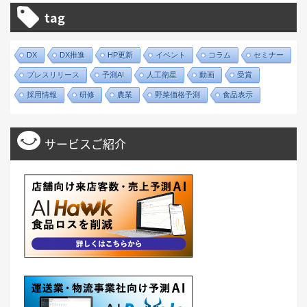
tag
DX
DX推進
HP更新
イベント
コラム
セミナー
プレスリリース
予測AI
人工衛星
動画
受賞
採用情報
研修
農業
野菜価格予測
食品表示
サービスご紹介