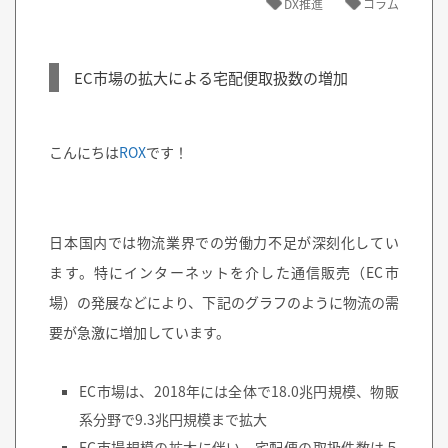
DX推進
コラム
EC市場の拡大による宅配便取扱数の増加
こんにちは
ROX
です！
日本国内では物流業界での労働力不足が深刻化してい
ます。特にインターネットを介した通信販売（EC市
場）の発展などにより、下記のグラフのように物流の需
要が急激に増加しています。
EC市場は、2018年には全体で18.0兆円規模、物販
系分野で9.3兆円規模まで拡大
EC市場規模の拡大に伴い、宅配便の取扱件数は５