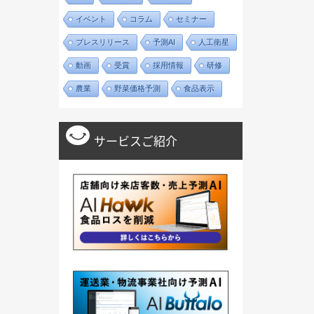
イベント
コラム
セミナー
プレスリリース
予測AI
人工衛星
動画
受賞
採用情報
研修
農業
野菜価格予測
食品表示
サービスご紹介