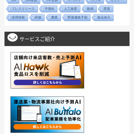
プレスリリース
予測AI
人工衛星
動画
受賞
採用情報
研修
農業
野菜価格予測
食品表示
サービスご紹介