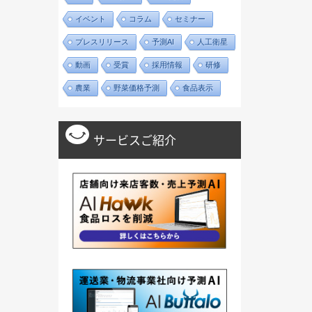
イベント
コラム
セミナー
プレスリリース
予測AI
人工衛星
動画
受賞
採用情報
研修
農業
野菜価格予測
食品表示
サービスご紹介