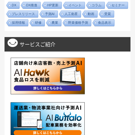
DX
DX推進
HP更新
イベント
コラム
セミナー
プレスリリース
予測AI
人工衛星
動画
受賞
採用情報
研修
農業
野菜価格予測
食品表示
サービスご紹介