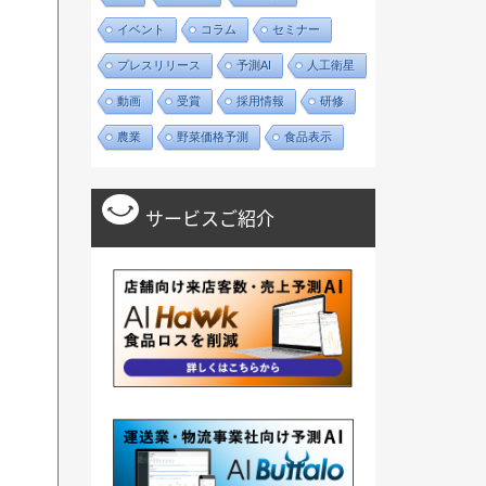
イベント
コラム
セミナー
プレスリリース
予測AI
人工衛星
動画
受賞
採用情報
研修
農業
野菜価格予測
食品表示
サービスご紹介