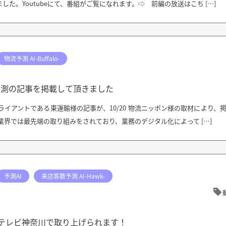
た。Youtubeにて、番組がご覧になれます。⇨ 前編の放送はこち […]
物流予測 AI-Buffalo-
流予測の記事を掲載して頂きました
クライアントである東運輸様の記事が、10/20 物流ニッポン様の取材により、
業界では最先端の取り組みをされており、業務のデジタル化によって […]
予測AI
来店客数予測 AI-Hawk-
k-がテレビ神奈川で取り上げられます！