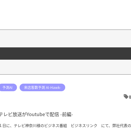
予測AI
来店客数予測 AI-Hawk-
のテレビ放送がYoutubeで配信 -前編-
１１日に、テレビ神奈川様のビジネス番組 ビジネスリンク にて、弊社代表