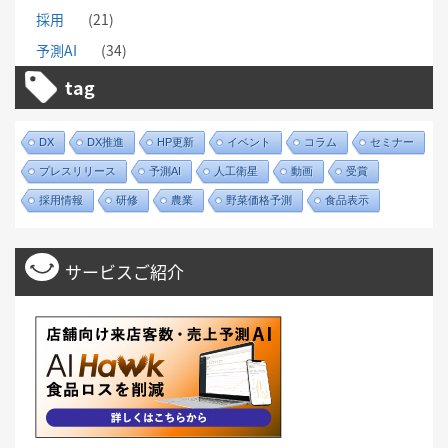
採用
(21)
予測AI
(34)
tag
DX
DX推進
HP更新
イベント
コラム
セミナー
プレスリリース
予測AI
人工衛星
動画
受賞
採用情報
研修
農業
野菜価格予測
食品表示
サービスご紹介