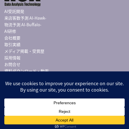
AI受託開発
来店客数予測 AI-Hawk-
物流予測 AI-Buffalo-
AI研修
会社概要
取引実績
メディア掲載・受賞歴
採用情報
お問合せ
資料ダウンロード・動画
導入事例
お知らせ
代表中川のTwitter
© 2019-2022 ROX inc.
お問合せ
資料