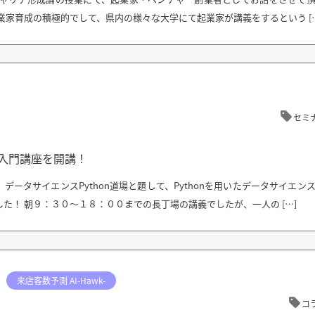
業家育成の積極的でして、県内の様々な大学にて起業家が講義をするという [
セミ
ンス入門講座を開講！
データサイエンスPython道場と題して、Pythonを用いたデータサイエン
た！ 朝９：３０〜１８：００までの長丁場の講義でしたが、一人の […]
来店客数予測 AI-Hawk-
コ