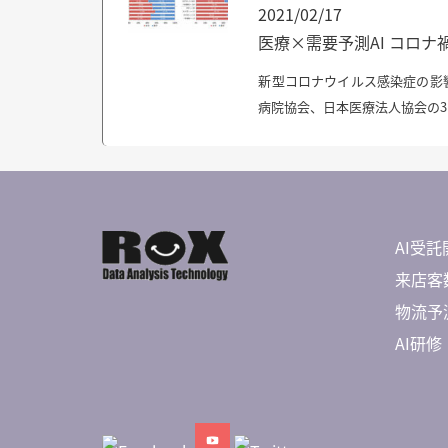
2021/02/17
医療×需要予測AI コロ
新型コロナウイルス感染症の影響
病院協会、日本医療法人協会の3
AI受託
来店客数
物流予測 
AI研修