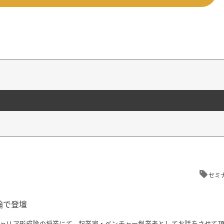
セミ
論で登壇
のキャリア形成論の授業にて、起業家・ベンチャー創業者としてお話をさせて