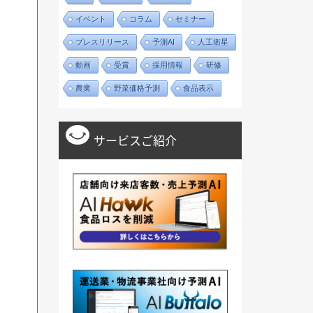
イベント
コラム
セミナー
プレスリリース
予測AI
人工衛星
動画
受賞
採用情報
研修
農業
野菜価格予測
食品表示
サービスご紹介