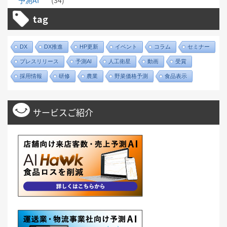
予測AI
(34)
tag
DX
DX推進
HP更新
イベント
コラム
セミナー
プレスリリース
予測AI
人工衛星
動画
受賞
採用情報
研修
農業
野菜価格予測
食品表示
サービスご紹介