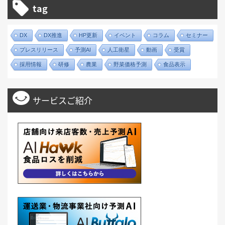
tag
DX
DX推進
HP更新
イベント
コラム
セミナー
プレスリリース
予測AI
人工衛星
動画
受賞
採用情報
研修
農業
野菜価格予測
食品表示
サービスご紹介