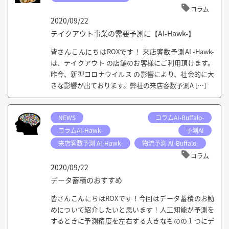
コラム
2020/09/22
テイクアウト事業の需要予測に【AI-Hawk-】
皆さんこんにちはROXです！ 来店客数予測AI -Hawk-
は、テイクアウト の店舗のお客様にご利用頂けます。
昨今、新型コロナウイルス の影響により、社会的に大
きな影響が出ております。弊社の来店客数予測A […]
NEWS
コラムAI-Buffalo-
コラムAI-Hawk-
予測AI
来店客数予測 AI-Hawk-
物流予測 AI-Buffalo-
コラム
2020/09/22
データ蓄積のおすすめ
皆さんこんにちはROXです！今回はデータ蓄積のお勧
めについて紹介したいと思います！人工知能が予測を
するときに予測精度を左右する大きなものの１つにデ