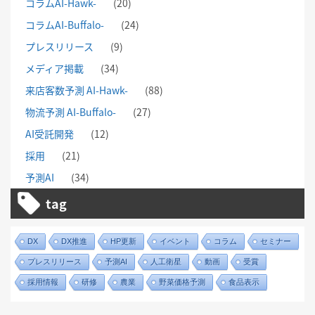
コラムAI-Hawk-
(20)
コラムAI-Buffalo-
(24)
プレスリリース
(9)
メディア掲載
(34)
来店客数予測 AI-Hawk-
(88)
物流予測 AI-Buffalo-
(27)
AI受託開発
(12)
採用
(21)
予測AI
(34)
tag
DX
DX推進
HP更新
イベント
コラム
セミナー
プレスリリース
予測AI
人工衛星
動画
受賞
採用情報
研修
農業
野菜価格予測
食品表示