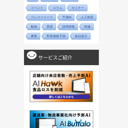
イベント
コラム
セミナー
プレスリリース
予測AI
人工衛星
動画
受賞
採用情報
研修
農業
野菜価格予測
食品表示
サービスご紹介