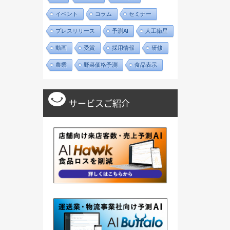
イベント
コラム
セミナー
プレスリリース
予測AI
人工衛星
動画
受賞
採用情報
研修
農業
野菜価格予測
食品表示
サービスご紹介