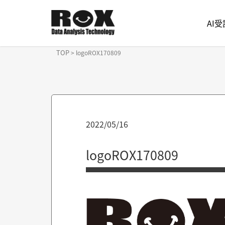
AI
TOP
>
logoROX170809
2022/05/16
logoROX170809