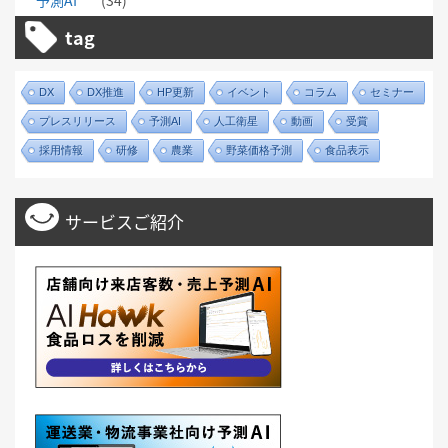
予測AI
(34)
tag
DX
DX推進
HP更新
イベント
コラム
セミナー
プレスリリース
予測AI
人工衛星
動画
受賞
採用情報
研修
農業
野菜価格予測
食品表示
サービスご紹介