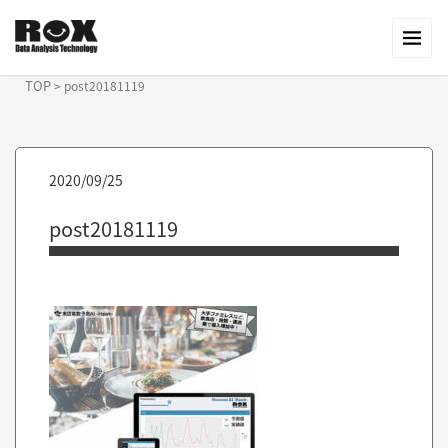
TOP
>
post20181119
2020/09/25
post20181119