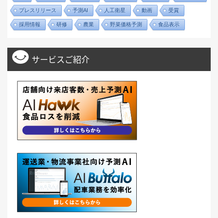
プレスリリース
予測AI
人工衛星
動画
受賞
採用情報
研修
農業
野菜価格予測
食品表示
サービスご紹介