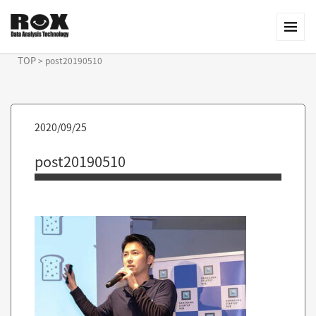
TOP
>
post20190510
2020/09/25
post20190510