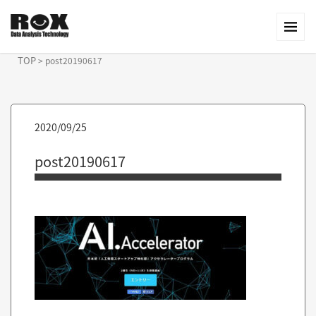
TOP
>
post20190617
2020/09/25
post20190617