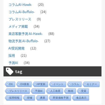
コラムAI-Hawk-
(20)
コラムAI-Buffalo-
(24)
プレスリリース
(9)
メディア掲載
(34)
来店客数予測 AI-Hawk-
(88)
物流予測 AI-Buffalo-
(27)
AI受託開発
(12)
採用
(21)
予測AI
(34)
tag
DX
DX推進
HP更新
イベント
コラム
セミナー
プレスリリース
予測AI
人工衛星
動画
受賞
採用情報
研修
農業
野菜価格予測
食品表示