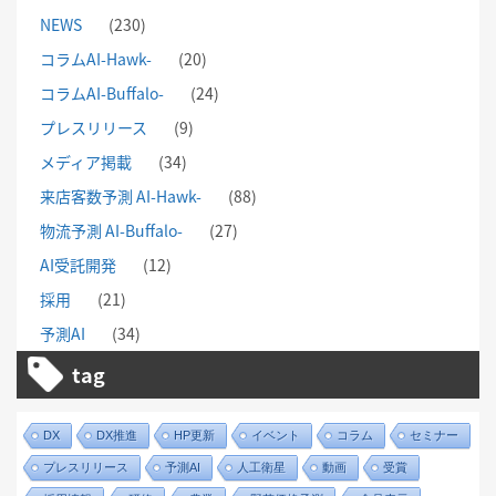
NEWS
(230)
コラムAI-Hawk-
(20)
コラムAI-Buffalo-
(24)
プレスリリース
(9)
メディア掲載
(34)
来店客数予測 AI-Hawk-
(88)
物流予測 AI-Buffalo-
(27)
AI受託開発
(12)
採用
(21)
予測AI
(34)
tag
DX
DX推進
HP更新
イベント
コラム
セミナー
プレスリリース
予測AI
人工衛星
動画
受賞