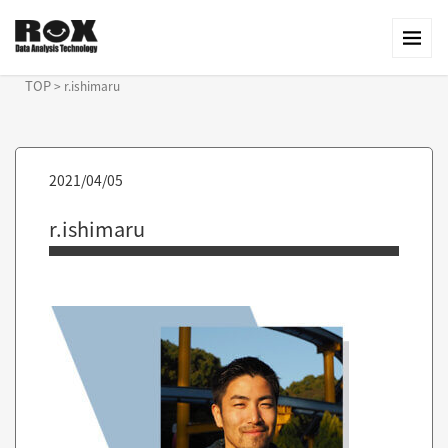
TOP
>
r.ishimaru
2021/04/05
r.ishimaru