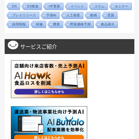
DX
DX推進
HP更新
イベント
コラム
セミナー
プレスリリース
予測AI
人工衛星
動画
受賞
採用情報
研修
農業
野菜価格予測
食品表示
サービスご紹介