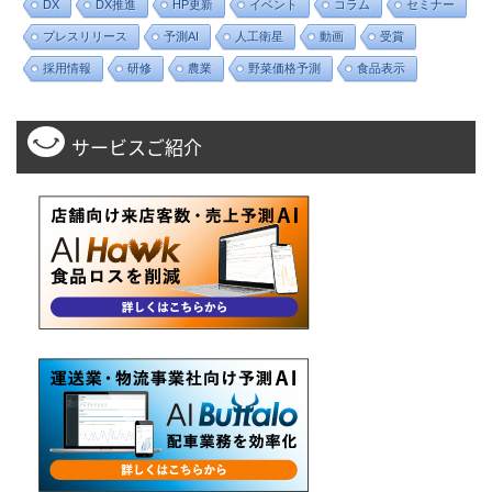
DX
DX推進
HP更新
イベント
コラム
セミナー
プレスリリース
予測AI
人工衛星
動画
受賞
採用情報
研修
農業
野菜価格予測
食品表示
サービスご紹介