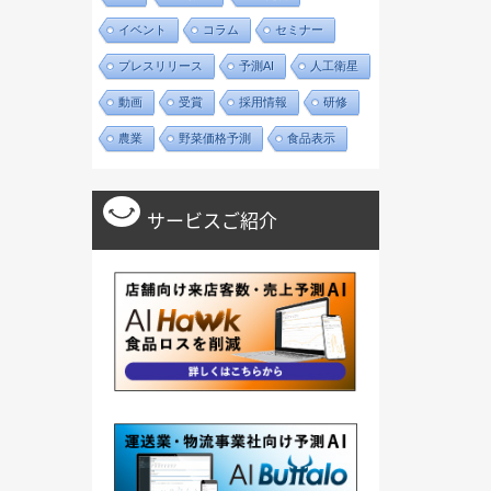
イベント
コラム
セミナー
プレスリリース
予測AI
人工衛星
動画
受賞
採用情報
研修
農業
野菜価格予測
食品表示
サービスご紹介