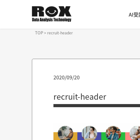
AI
TOP
>
recruit-header
2020/09/20
recruit-header