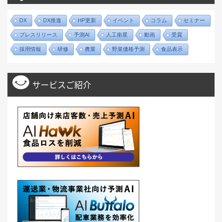
DX
DX推進
HP更新
イベント
コラム
セミナー
プレスリリース
予測AI
人工衛星
動画
受賞
採用情報
研修
農業
野菜価格予測
食品表示
サービスご紹介