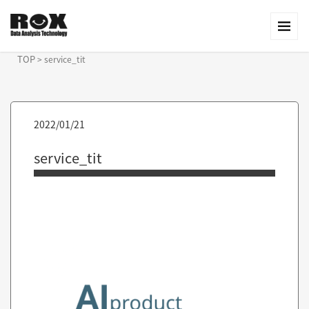
TOP
>
service_tit
2022/01/21
service_tit