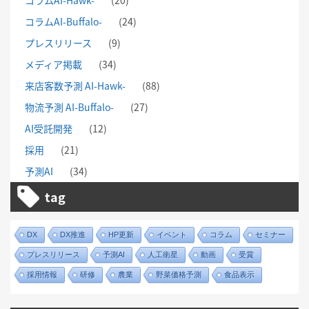
コラムAI-Hawk-
(20)
コラムAI-Buffalo-
(24)
プレスリリース
(9)
メディア掲載
(34)
来店客数予測 AI-Hawk-
(88)
物流予測 AI-Buffalo-
(27)
AI受託開発
(12)
採用
(21)
予測AI
(34)
tag
DX
DX推進
HP更新
イベント
コラム
セミナー
プレスリリース
予測AI
人工衛星
動画
受賞
採用情報
研修
農業
野菜価格予測
食品表示