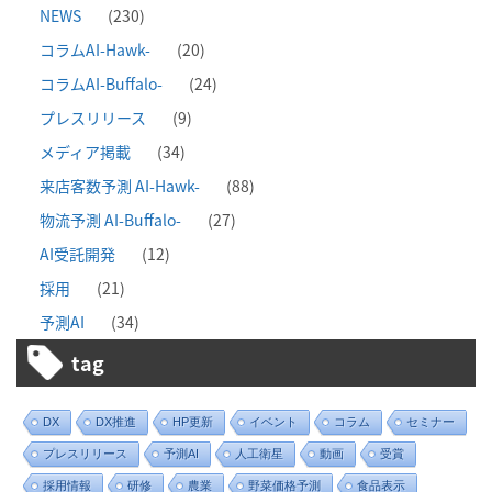
NEWS
(230)
コラムAI-Hawk-
(20)
コラムAI-Buffalo-
(24)
プレスリリース
(9)
メディア掲載
(34)
来店客数予測 AI-Hawk-
(88)
物流予測 AI-Buffalo-
(27)
AI受託開発
(12)
採用
(21)
予測AI
(34)
tag
DX
DX推進
HP更新
イベント
コラム
セミナー
プレスリリース
予測AI
人工衛星
動画
受賞
採用情報
研修
農業
野菜価格予測
食品表示