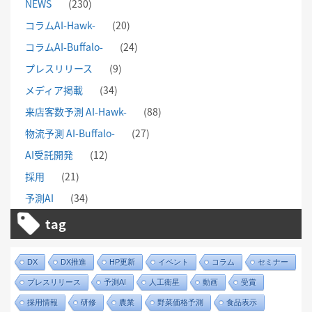
NEWS
(230)
コラムAI-Hawk-
(20)
コラムAI-Buffalo-
(24)
プレスリリース
(9)
メディア掲載
(34)
来店客数予測 AI-Hawk-
(88)
物流予測 AI-Buffalo-
(27)
AI受託開発
(12)
採用
(21)
予測AI
(34)
tag
DX
DX推進
HP更新
イベント
コラム
セミナー
プレスリリース
予測AI
人工衛星
動画
受賞
採用情報
研修
農業
野菜価格予測
食品表示