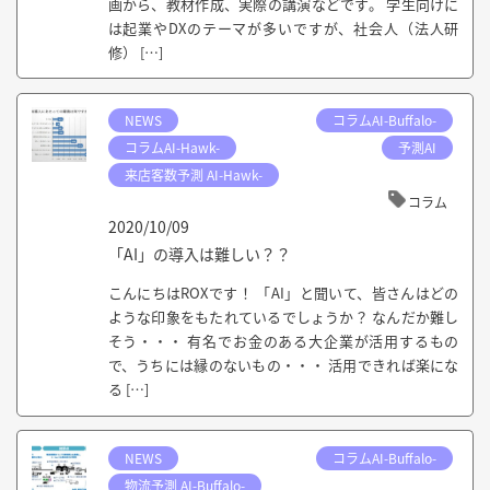
画から、教材作成、実際の講演などです。 学生向けに
は起業やDXのテーマが多いですが、社会人（法人研
修） […]
NEWS
コラムAI-Buffalo-
コラムAI-Hawk-
予測AI
来店客数予測 AI-Hawk-
コラム
2020/10/09
「AI」の導入は難しい？？
こんにちはROXです！ 「AI」と聞いて、皆さんはどの
ような印象をもたれているでしょうか？ なんだか難し
そう・・・ 有名でお金のある大企業が活用するもの
で、うちには縁のないもの・・・ 活用できれば楽にな
る […]
NEWS
コラムAI-Buffalo-
物流予測 AI-Buffalo-