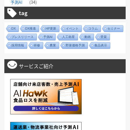
予測AI
(34)
tag
DX
DX推進
HP更新
イベント
コラム
セミナー
プレスリリース
予測AI
人工衛星
動画
受賞
採用情報
研修
農業
野菜価格予測
食品表示
サービスご紹介