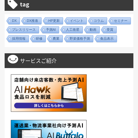
tag
DX
DX推進
HP更新
イベント
コラム
セミナー
プレスリリース
予測AI
人工衛星
動画
受賞
採用情報
研修
農業
野菜価格予測
食品表示
サービスご紹介