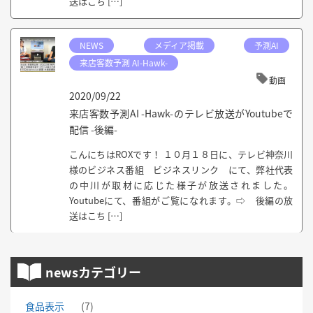
送はこち […]
NEWS
メディア掲載
予測AI
来店客数予測 AI-Hawk-
動画
2020/09/22
来店客数予測AI -Hawk-のテレビ放送がYoutubeで
配信 -後編-
こんにちはROXです！ １０月１８日に、テレビ神奈川
様のビジネス番組 ビジネスリンク にて、弊社代表
の中川が取材に応じた様子が放送されました。
Youtubeにて、番組がご覧になれます。⇨ 後編の放
送はこち […]
newsカテゴリー
食品表示
(7)