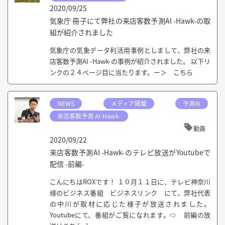
2020/09/25
気象庁 冊子にて弊社の来店客数予測AI -Hawk-の取
組が紹介されました
気象庁の気象データ利活用事例としまして、弊社の来
店客数予測AI -Hawk-の事例が紹介されました。 以下リ
ンクの２４ページ目に当たります。ー＞ こちら
NEWS
メディア掲載
予測AI
来店客数予測 AI-Hawk-
動画
2020/09/22
来店客数予測AI -Hawk-のテレビ放送がYoutubeで
配信 -前編-
こんにちはROXです！ １０月１１日に、テレビ神奈川
様のビジネス番組 ビジネスリンク にて、弊社代表
の中川が取材に応じた様子が放送されました。
Youtubeにて、番組がご覧になれます。⇨ 前編の放