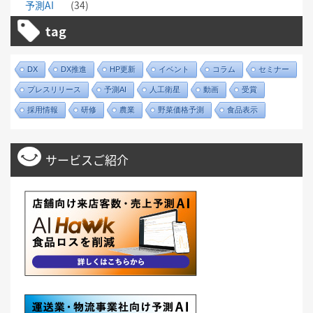
予測AI
(34)
tag
DX
DX推進
HP更新
イベント
コラム
セミナー
プレスリリース
予測AI
人工衛星
動画
受賞
採用情報
研修
農業
野菜価格予測
食品表示
サービスご紹介